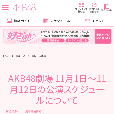
ファンクラブ
取材/出演
リクルート
-柱の会-
お問合せ
劇場ガイド
スケジュール
チケット
トップ
ニュース
ニュース詳細
AKB48劇場 11月1日～11
月12日の公演スケジュー
ルについて
劇場関連情報
2023.10.26