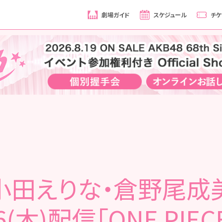
劇場ガイド
スケジュール
チケ
小田えりな・倉野尾成
26(木)配信「ONE PIE