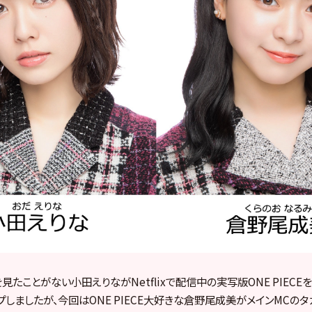
Eを見たことがない小田えりながNetflixで配信中
の実写版ONE PIECE
プしましたが、今回はONE PIECE大好きな倉野尾成美がメインMCのタ