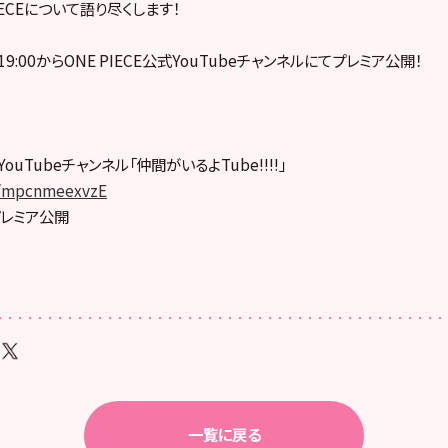
IECEについて語り尽くします！
9:00からONE PIECE公式YouTube
チャンネルにてプレミア公開！
式YouTubeチャンネル「仲間がいる
よTube!!!!」
e/mpcnmeexvzE
りプレミア公開
一覧に戻る