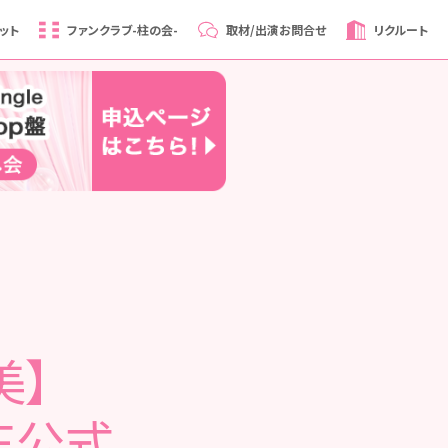
ット
ファンクラブ
-柱の会-
取材/出演
お問合せ
リクルート
美】
CE公式