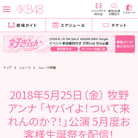
ファンクラブ
取材/出演
リクルート
-柱の会-
お問合せ
劇場ガイド
スケジュール
チケット
トップ
ニュース
ニュース詳細
2018年5月25日（金） 牧野
アンナ 「ヤバイよ！ついて来
れんのか？！」公演 5月度お
客様生誕祭を配信！