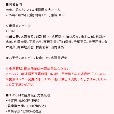
■開催日時
神奈川県/パシフィコ横浜国立大ホール
2024年1月26日 (金) 開場17:30/開演18:30
＜出演メンバー＞
AKB48
本田仁美、大盛真歩、岡部 麟、小栗有以、小田えりな、柏木由紀、倉野尾
成美、佐藤綺星、下尾みう、髙橋彩音、田口愛佳、千葉恵里、永野芹佳、橋
本陽菜、向井地美音、村山彩希、山内瑞葵
★お手伝いメンバー：秋山由奈、成田香姫奈
※小栗有以、橋本陽菜は一部出演になります。
※メンバーは体調不良等の理由により、不参加となる場合がございます。
※出演メンバー変更に伴うチケット払い戻しは実施いたしません。あらか
じめご了承ください。
■チケットFC会員先行対象席種
・指定席：9,900円(税込)
・着席指定席：9,900円(税込)
・車椅子席：9,900円(税込)