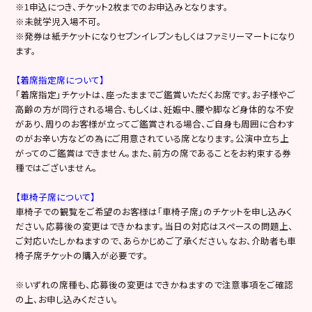
※1申込につき、チケット2枚までのお申込みとなります。
※未就学児入場不可。
※発券は紙チケットになりセブンイレブンもしくはファミリーマートになり
ます。
【着席指定席について】
「着席指定」チケットは、座ったままでご鑑賞いただくお席です。お子様やご
高齢の方が同行される場合、もしくは、妊娠中、腰や脚など身体的な不安
があり、周りのお客様が立ってご鑑賞される場合、ご自身も周囲に合わす
のがお辛い方などの為にご用意されている席となります。公演中立ち上
がってのご鑑賞はできません。また、前方の席であることをお約束する券
種ではございません。
【車椅子席について】
車椅子での観覧をご希望のお客様は「車椅子席」のチケットを申し込みく
ださい。応募後の変更はできかねます。当日の対応はスペースの問題上、
ご対応いたしかねますので、あらかじめご了承ください。なお、介助者も車
椅子席チケットの購入が必要です。
※いずれの席種も、応募後の変更はできかねますので注意事項をご確認
の上、お申し込みください。