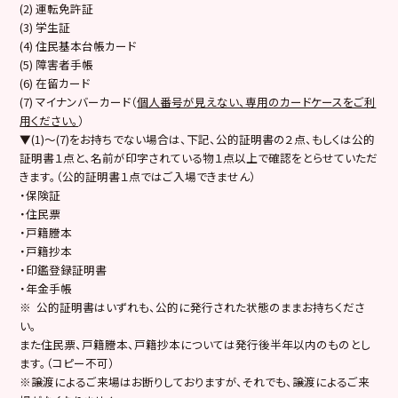
(2) 運転免許証
(3) 学生証
(4) 住民基本台帳カード
(5) 障害者手帳
(6) 在留カード
(7) マイナンバーカード（
個人番号が見えない、専用のカードケースをご利
用ください。
）
▼(1)～(7)をお持ちでない場合は、下記、公的証明書の２点、もしくは公的
証明書１点と、名前が印字されている物１点以上で確認をとらせていただ
きます。（公的証明書１点ではご入場できません）
・保険証
・住民票
・戸籍謄本
・戸籍抄本
・印鑑登録証明書
・年金手帳
※ 公的証明書はいずれも、公的に発行された状態のままお持ちくださ
い。
また住民票、戸籍謄本、戸籍抄本については発行後半年以内のものとし
ます。（コピー不可）
※譲渡によるご来場はお断りしておりますが、それでも、譲渡によるご来