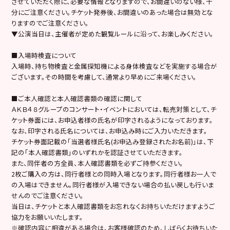
させていただく際に、必要な情報となりますので、お間違いのない様、十
分にご注意ください。チケット発券後、お間違いのあった場合は無効とな
りますのでご注意ください。
▼公演当日は、主催者が定めた観覧ルールに沿って、お楽しみください。
■入場時検査について
入場時、持ち物検査と金属探知機による身体検査などを実施する場合が
ございます。その時間を考慮して、通常より早めにご来場ください。
■ご本人確認と本人確認書類の確認に関して
ＡＫＢ４８グループのコンサート・イベントにおいては、転売対策として、チ
ケット券面には、お申込者様の氏名が印字されるようになっております。
なお、印字される氏名については、お申込み時にご入力いただきます。
チケット券面記載の「当選者様氏名(お申込み登録されたお名前)」は、下
記の「本人確認書類」のいずれかを認証させていただきます。
また、同伴者の方全員、本人確認書類を必ずご持参ください。
2枚ご購入の方は、同行者様との同時入場となります。同行者様お一人で
の入場はできません。同行者様が入場できない場合の払い戻しも行いま
せんのでご注意ください。
当日は、チケットと本人確認書類をお忘れなくお持ちいただけますようご
協力をお願いいたします。
※確認内容に相違がある場合は、お客様確認のため、しばらくお待ちいた