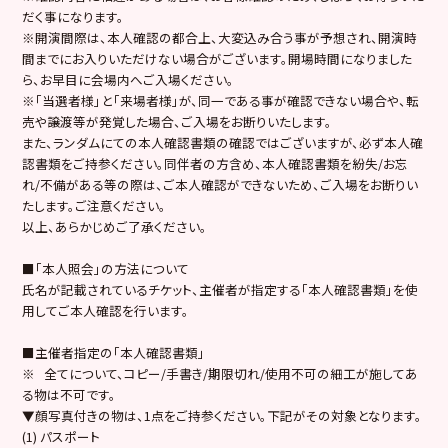
だく事になります。
※開演間際は、本人確認の都合上、大変込み合う事が予想され、開演時
間までにお入りいただけない場合がございます。開場時間になりました
ら、お早目に会場内へご入場ください。
※「当選者様」と「来場者様」が、同一である事が確認できない場合や、転
売や譲渡等が発覚した場合、ご入場をお断りいたします。
また、ランダムにての本人確認書類の確認ではございますが、必ず本人確
認書類をご持参ください。同伴者の方含め、本人確認書類を紛失/お忘
れ/不備がある等の際は、ご本人確認ができないため、ご入場をお断りい
たします。ご注意ください。
以上、あらかじめご了承ください。
■「本人照会」の方法について
氏名が記載されているチケット、主催者が指定する「本人確認書類」を使
用してご本人確認を行います。
■主催者指定の「本人確認書類」
※ 全てについて、コピー/手書き/期限切れ/使用不可の細工が施してあ
る物は不可です。
▼顔写真付きの物は、1点をご持参ください。下記がその対象となります。
(1) パスポート