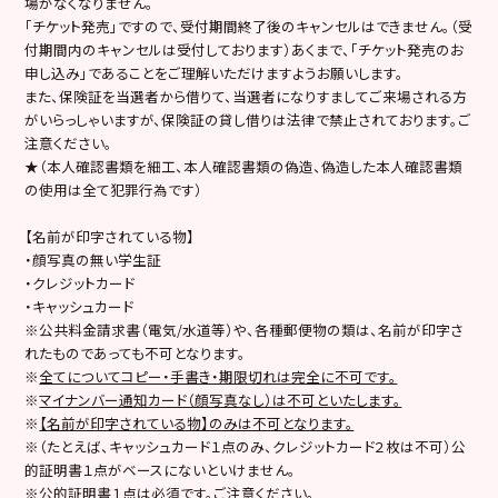
場がなくなりません。
「チケット発売」ですので、受付期間終了後のキャンセルはできません。（受
付期間内のキャンセルは受付しております）あくまで、「チケット発売のお
申し込み」であることをご理解いただけますようお願いします。
また、保険証を当選者から借りて、当選者になりすましてご来場される方
がいらっしゃいますが、保険証の貸し借りは法律で禁止されております。ご
注意ください。
★（本人確認書類を細工、本人確認書類の偽造、偽造した本人確認書類
の使用は全て犯罪行為です）
【名前が印字されている物】
・顔写真の無い学生証
・クレジットカード
・キャッシュカード
※公共料金請求書（電気/水道等）や、各種郵便物の類は、名前が印字さ
れたものであっても不可となります。
※
全てについてコピー・手書き・期限切れは完全に不可です。
※
マイナンバー通知カード（顔写真なし）は不可といたします。
※
【名前が印字されている物】のみは不可となります。
※（たとえば、キャッシュカード１点のみ、クレジットカード２枚は不可）公
的証明書１点がベースにないといけません。
※公的証明書１点は必須です。ご注意ください。