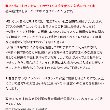
◉本公演における新型コロナウイルス感染症への対応について◉
感染症対策を以下のとおりとさせていただきます。
・咳、くしゃみなどをする際は、咳エチケットにご配慮をお願いいたします。
（マスクの着用については、お客さまのご判断にお任せいたします）
・公演やイベント開催中の声出しについては、マスクの着用の有無に関わ
らず解禁とさせていただきます。（他社主催のイベントにつきましては異
なる場合がございますのでご了承ください）
・入場口や場内等に消毒液を設置しておりますので ご利用ください。
・体調不良であることが見受けられる方や他のお客さまへのご迷惑にな
るような過度の声出しを行っている方については、スタッフよりお声がけ
させていただく場合がございます。状況により場内へのご入場をお断りさ
せていただく場合もございますのであらかじめご了承ください。
お客さま ならびに メンバー・スタッフの安全と健康を守るためにも、以上
について遵守いただき、円滑な公演・イベント運営へのご協力をお願いい
たします。
政府より、自主的な感染対策の参考情報が公開されておりますのでご活
用ください。
https://corona.go.jp/events/