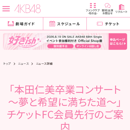
ファンクラブ
取材/出演
リクルート
-柱の会-
お問合せ
劇場ガイド
スケジュール
チケット
トップ
ニュース
ニュース詳細
「本田仁美卒業コンサート
～夢と希望に満ちた道～」
チケットFC会員先行のご案
内