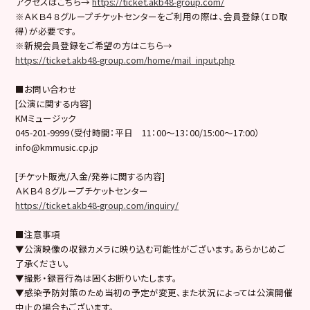
アクセスはこちら→
https://ticket.akb48-group.com/
※ＡＫＢ４８グループチケットセンターをご利用の際は、会員登録（ＩＤ取
得）が必要です。
※新規会員登録をご希望の方はこちら→
https://ticket.akb48-group.com/home/mail_input.php
■お問い合わせ
[公演に関する内容]
KMミュージック
045-201-9999（受付時間：平日 11：00～13：00/15:00〜17:00）
info@kmmusic.cp.jp
[チケット販売/入金/発券に関する内容]
ＡＫＢ４８グループチケットセンター
https://ticket.akb48-group.com/inquiry/
■注意事項
▼公演映像の収録カメラに映り込む可能性がございます。あらかじめご
了承ください。
▼撮影・録音行為は固くお断りいたします。
▼感染予防対策のため当初の予定が変更、また状況によっては公演開催
中止の場合もございます。