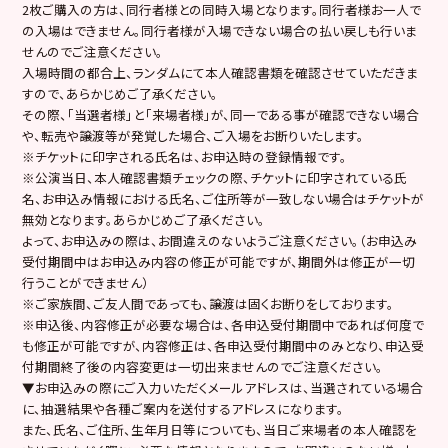
2枚ご購入の方は、同行者様との同時入場となります。同行者様お一人で
の入場はできません。同行者様が入場できない場合の払い戻しも行いま
せんのでご注意ください。
入場時間の都合上、ランダムにて本人確認書類を確認させていただきま
すので、あらかじめご了承ください。
その際、「当選者様」と「来場者様」が、同一である事が確認できない場合
や、転売や譲渡等が発覚した場合、ご入場をお断りいたします。
※チケットに印字される氏名は、お申込時の登録情報です。
※公演当日、本人確認書類チェックの際、チケットに印字されている氏
名、お申込み情報における氏名、ご住所等が一致しない場合はチケットが
無効となります。あらかじめご了承ください。
よって、お申込みの際は、お間違えのないようご注意ください。（お申込み
受付期間中はお申込み内容の修正が可能ですが、期間外は修正が一切
行うことができません）
※ご家族間、ご友人間であっても、譲渡は固くお断りをしております。
※申込後、内容修正が必要な場合は、各申込受付期間中であれば何度で
も修正が可能ですが、内容修正は、各申込受付期間中のみとなり、申込受
付期間終了後の内容変更は一切出来ませんのでご注意ください。
▼お申込みの際にご入力いただくメールアドレスは、当選されている場合
に、抽選結果や各種ご案内を送付するアドレスになります。
また、氏名、ご住所、生年月日等についても、当日ご来場者の本人確認を