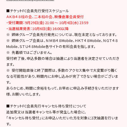
■チケットFC会員先行受付スケジュール
ＡＫＢ４８柱の会、二本柱の会、映像倉庫会員受付
・受付期間：9月29日(金) 21:00 ～ 10月4日(水) 23:59
・当選結果発表：10月6日(金) 16:00以降
※ 姉妹グループ会員先行発売については、現在未定となっております。
※ 姉妹グループ会員は、ＮＭＢ４８Mobile、ＨＫＴ４８Mobile、ＮＧＴ４８
Mobile、ＳＴＵ４８Mobile各サイトの有料会員を指します。
※ 先着順ではございません。
受付終了後、申込多数の場合は抽選により当選者を決定させていただき
ます。
※ 受付開始直後と終了間際は、多数のアクセス集中で大変繋がり難く
なる可能性があり、時間内にお申し込みが完了できない場合がございま
す。
あらかじめ、時間に余裕をもって、お早めに申込み手続きをいただけます
様、お願いいたします。
■チケットFC会員先行キャンセル待ち受付について
追加席又は当選者キャンセル等が発生した場合に、
「キャンセル待ち受付」にお申込いただいた方を対象に2次抽選を行いま
す。