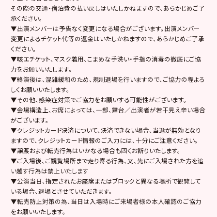
その際の交通・宿泊費の払い戻しはいたしかねますので、あらかじめご了
承ください。
▼出演メンバーは予告なく変更になる場合がございます。出演メンバー
変更によるチケット代等の返金はいたしかねますので、あらかじめご了承
ください。
▼咳エチケット、マスク着用、こまめな手洗い・手指の消毒の徹底にご協
力をお願いいたします。
▼終演後は、混雑緩和のため、規制退場を行いますので、ご協力の程よろ
しくお願いいたします。
▼その他、感染症対策でご協力をお願いする可能性がございます。
▼会場構造上、お席によっては、一部、舞台／出演者が若干見え辛い場合
がございます。
▼クレジットカード決済について、決済できない場合、当選が無効となり
ますので、クレジットカード情報のご入力には、十分にご注意ください。
▼譲渡および転売行為はいかなる場合も固くお断りいたします。
▼ご入場後、ご観覧場所まで走り寄る行為、又、先にご入場された方を追
い越す行為は禁止いたします
▼公演当日、指定されたお座席またはブロックと異なる場所で観覧して
いる場合、退場とさせていただきます。
▼転売防止対策の為、当日は入場時にご来場者様の本人確認のご協力
をお願いいたします。