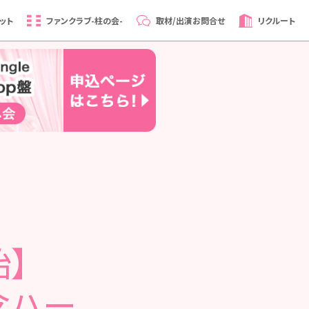
ット
ファンクラブ
-柱の会-
取材/出演
お問合せ
リクルート
始】
念ハー