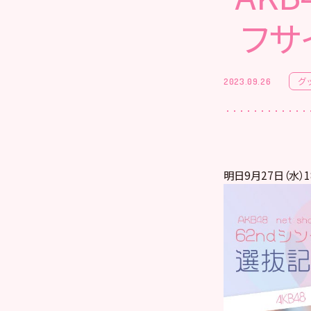
フサ
グ
2023.09.26
明日9月27日（水）