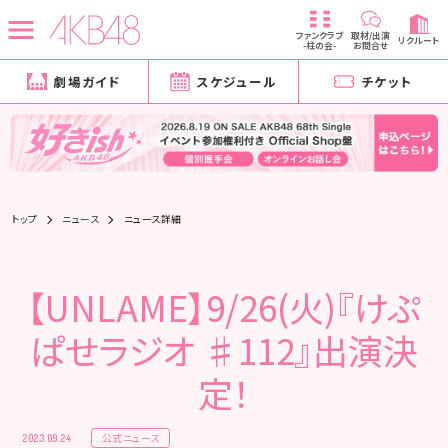
ファンクラブ
取材/出演
リクルート
-柱の会-
お問合せ
劇場ガイド
スケジュール
チケット
トップ
ニュース
ニュース詳細
【UNLAME】9/26(火)『けぷ
ぱせラジオ ♯112』出演決
定！
公式ニュース
2023.09.24