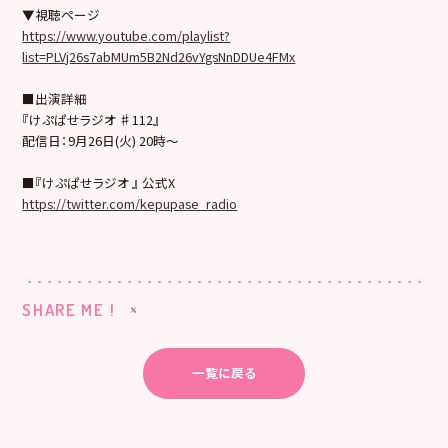
▼視聴ページ
https://www.youtube.com/playlist?
list=PLVj26s7abMUm5B2Nd26vYgsNnDDUe4FMx
■出演詳細
『けぷぱせラジオ ♯112』
配信日：9月26日(火) 20時〜
■『けぷぱせラジオ 』 公式X
https://twitter.com/kepupase_radio
SHARE ME !
一覧に戻る