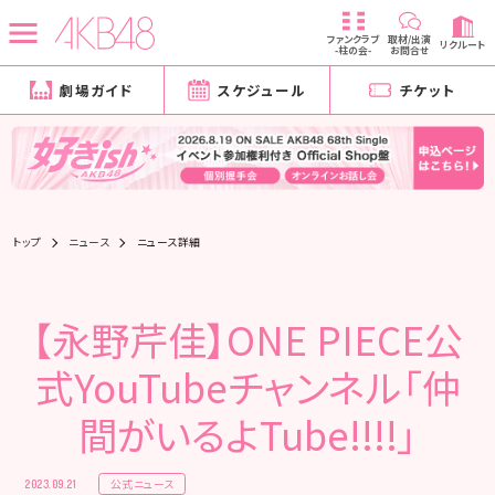
ファンクラブ
取材/出演
リクルート
-柱の会-
お問合せ
劇場ガイド
スケジュール
チケット
トップ
ニュース
ニュース詳細
【永野芹佳】ONE PIECE公
式YouTubeチャンネル「仲
間がいるよTube!!!!」
公式ニュース
2023.09.21