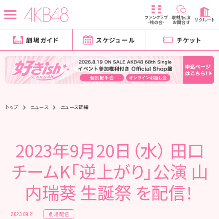
ファンクラブ
取材/出演
リクルート
-柱の会-
お問合せ
劇場ガイド
スケジュール
チケット
トップ
ニュース
ニュース詳細
2023年9月20日（水） 田口
チームK「逆上がり」公演 山
内瑞葵 生誕祭 を配信！
劇場配信
2023.09.21