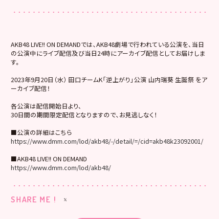
AKB48 LIVE!! ON DEMANDでは、AKB48劇場で行われている公演を、当日
の公演中にライブ配信及び当日24時にアーカイブ配信としてお届けしま
す。
2023年9月20日（水） 田口チームK「逆上がり」公演 山内瑞葵 生誕祭 をア
ーカイブ配信！
各公演は配信開始日より、
30日間の期間限定配信となりますので、お見逃しなく！
■公演の詳細はこちら
https://www.dmm.com/lod/akb48/-/detail/=/cid=akb48k23092001/
■AKB48 LIVE!! ON DEMAND
https://www.dmm.com/lod/akb48/
SHARE ME !