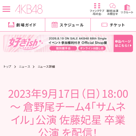
ファンクラブ
取材/出演
リクルート
-柱の会-
お問合せ
劇場ガイド
スケジュール
チケット
トップ
ニュース
ニュース詳細
2023年9月17日（日）18:00
～ 倉野尾チーム4「サムネ
イル」公演 佐藤妃星 卒業
公演 を配信！