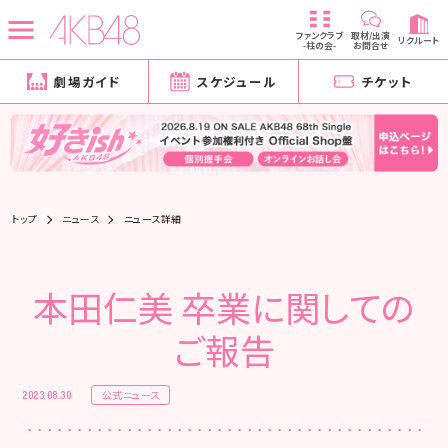
ファンクラブ
取材/出演
リクルート
-柱の会-
お問合せ
劇場ガイド
スケジュール
チケット
トップ
ニュース
ニュース詳細
本田仁美 卒業に関しての
ご報告
公式ニュース
2023.08.30