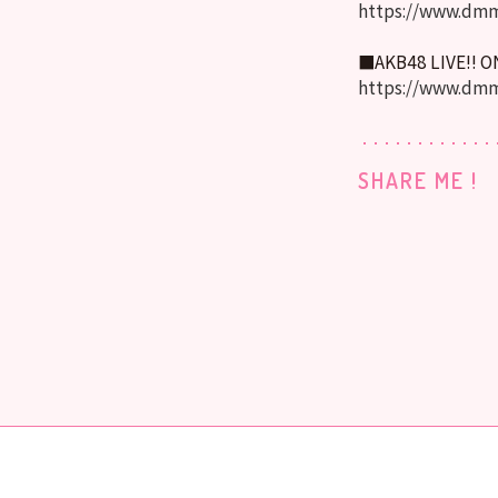
https://www.dmm
■AKB48 LIVE!! 
https://www.dmm
SHARE ME !