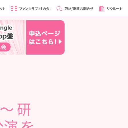
ット
ファンクラブ
-柱の会-
取材/出演
お問合せ
リクルート
0～ 研
演 を