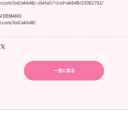
.com/lod/akb48/-/detail/=/cid=akb48r23082702/
ON DEMAND
.com/lod/akb48/
一覧に戻る