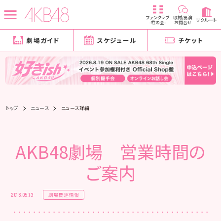
ファンクラブ
取材/出演
リクルート
-柱の会-
お問合せ
劇場ガイド
スケジュール
チケット
トップ
ニュース
ニュース詳細
AKB48劇場 営業時間の
ご案内
劇場関連情報
2018.05.13