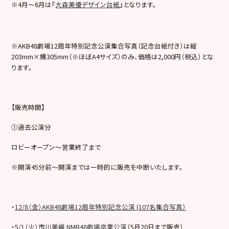
※4月～6月は『
大森美優デザイン台紙
』となります。
※AKB48劇場12周年特別記念公演集合写真（記念台紙付き）は縦
203mm×横305mm（※ほぼA4サイズ）のみ、価格は2,000円（税込）とな
ります。
【販売時間】
①過去公演分
ロビーオープン～営業終了まで
※開演45分前～開演までは一時的に販売を中断いたします。
・
12/8（金）AKB48劇場12周年特別記念公演 (107名集合写真）
・
5/1（火）市川美織 NMB48劇場卒業公演
（5月20日まで販売）