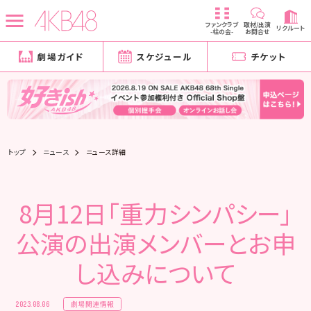
ファンクラブ
取材/出演
リクルート
-柱の会-
お問合せ
劇場ガイド
スケジュール
チケット
トップ
ニュース
ニュース詳細
8月12日「重力シンパシー」
公演の出演メンバーとお申
し込みについて
劇場関連情報
2023.08.06