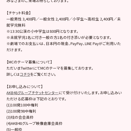
みなさまのご来場お待ちしております。
【チケット料金】
一般男性 3,400円／一般女性 2,400円／小学生～高校生 2,400円／未
就学児無料
※13:30公演の小中学生は800円となります。
※未就学児1名に付き一般の方1名の付き添いが必要となります。
※劇場でのお支払いは、日本円の現金、PayPay、LINE Payがご利用いた
だけます。
【MCのテーマ募集について】
ただいまTwitterにてMCのテーマを募集しております。
詳しくは
コチラ
をご覧ください。
【お申し込みについて】
AKB48グループチケットセンター
にて受け付けいたします。お申し込みい
ただける応募枠は下記のとおりです。
(1)100発100中権利
(2)100発98中権利
(3)柱の会会員枠
(4)AKB48グループ映像倉庫会員枠
(5)一般枠