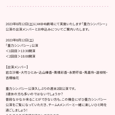
2023年8月12日(土)にAKB48劇場にて実施いたします「重力シンパシー」
公演の出演メンバーとお申込みについてご案内いたします。
2023年8月12日(土)
「重力シンパシー」公演
＜1回目＞13:30開演
＜2回目＞18:00開演
【出演メンバー】
岩立沙穂・大竹ひとみ・込山榛香・髙橋彩香・永野芹佳・馬嘉伶・道枝咲・
吉橋柚花
重力シンパシー公演久しぶりの週末2回公演です。
3連休の方も多いのではないでしょうか？
普段なかなか来ることができない方も、この機会にぜひ重力シンパシー
公演をご覧になっていただき、チームAメンバーと一緒に楽しいひと時を
過ごしましょう！