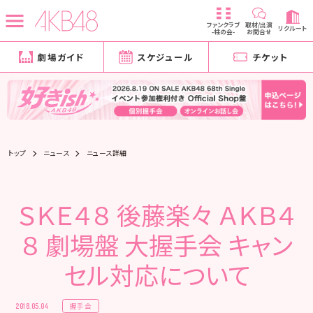
ファンクラブ
取材/出演
リクルート
-柱の会-
お問合せ
劇場ガイド
スケジュール
チケット
トップ
ニュース
ニュース詳細
ＳＫＥ４８ 後藤楽々 ＡＫＢ４
８ 劇場盤 大握手会 キャン
セル対応について
握手会
2018.05.04