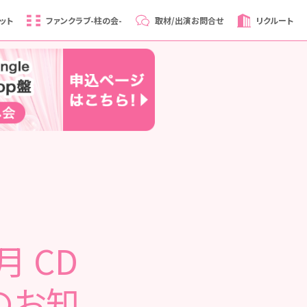
ット
ファンクラブ
-柱の会-
取材/出演
お問合せ
リクルート
月 CD
のお知