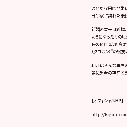
のどかな田園地帯
日診察に訪れた乗田
新婚の雪子は近頃
ようになったその
長の務目（広瀬真寿
（クロカン）”の松
利江はそんな黒看
第に黒看の存在を
【オフ
http://kiguu-cin