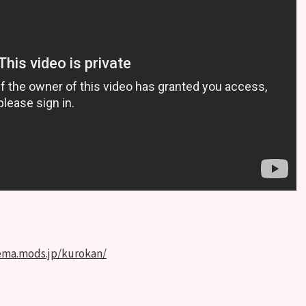
ィシャルHP】
ema.mods.jp/kurokan/