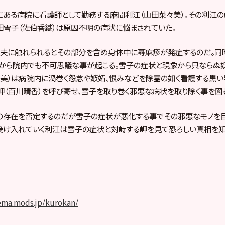
にある病院に看護師として勤務する麻間利江（山田菜々美）。その利江
雪子（佐伯香織）は原因不明の病状に悩まされていた。
、夫に触れられるとその部分を含め身体中に蕁麻疹が発症するのだ。同
頃から院内でも不可思議な事が起こる。雪子の症状と現象から只ならぬ
美）は病院内に渦巻く怨念や嫉妬、恨みなどを除霊の如く看護する黒い
友岬（百川晴香）を呼び寄せ、雪子を取り巻く邪悪な病状を取り除く事を図
の存在を否定するのだが雪子の症状が悪化する事でその邪悪なモノを目
受け入れていく利江は雪子の症状と対峙する岬を見て恐ろしい真相を知
ィシャルHP】
ema.mods.jp/kurokan/