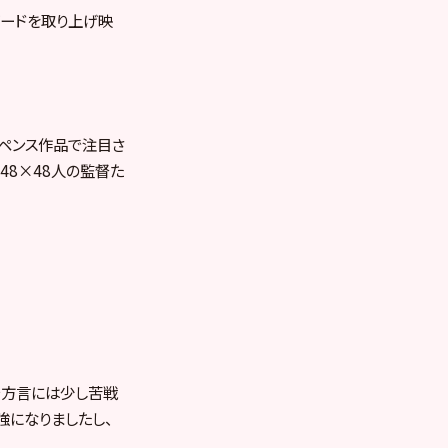
ソードを取り上げ映
スペンス作品で注目さ
T48×48人の監督た
で方言には少し苦戦
強になりましたし、