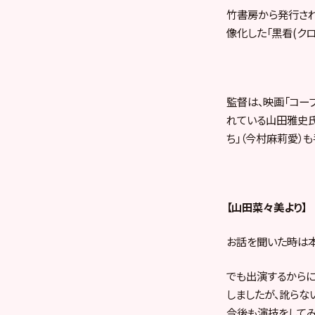
竹書房から発行され
像化した「黒看(クロ
監督は、映画「コー
れている山田雅史氏。
ち」（今村麻莉愛）
【山田菜々美より】
お話を聞いた時は本
でも出演するから
しましたが、訛らな
今後も演技をしてみ