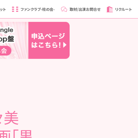
ット
ファンクラブ
-柱の会-
取材/出演
お問合せ
リクルート
々美
映画「黒