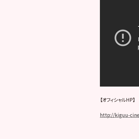
【オフ
http://kiguu-cin