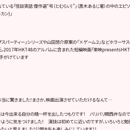
ている「怪談実話 傑作選“弔（とむらい）”」（黒木あるじ著）の中のエピ
カン)」
プスパーティー」シリーズや山田悠介原案の「×ゲーム２」などホラーサ
2017年HKT48のアルバムに含まれた短編映画「東映presentsHK
も手がけています
当に驚きました！まさか、映画出演させていただけるなんて…
には今出来る自分の精一杯を出したつもりです！ バリバリ関西弁なの
いように気をつけました！ 演技は初めてに近いのですが、いろいろと勉
たいと思えました！公開を私も楽しみにしています！！