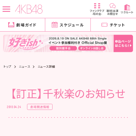
ファンクラブ
取材/出演
リクルート
-柱の会-
お問合せ
劇場ガイド
スケジュール
チケット
トップ
ニュース
ニュース詳細
【訂正】千秋楽のお知らせ
劇場関連情報
2018.04.24