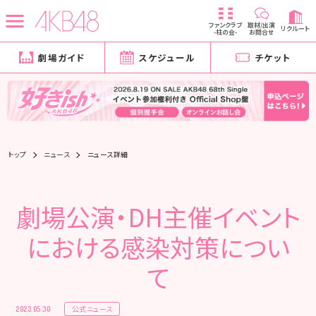
ファンクラブ
取材/出演
リクルート
-柱の会-
お問合せ
劇場ガイド
スケジュール
チケット
トップ
ニュース
ニュース詳細
劇場公演・DH主催イベント
における感染対策につい
て
公式ニュース
2023.05.30