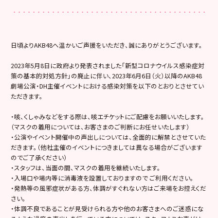
日頃よりAKB48へ温かいご声援をいただき、誠にありがとうございます。
2023年5月8日に政府より発表されました「新型コロナウイルス感染症対
策の基本的対処方針」の廃止に伴い、2023年6月6日（火）以降のAKB48
劇場公演・DH主催イベントにおける感染対策を以下のとおりとさせてい
ただきます。
・咳、くしゃみなどをする際は、咳エチケットにご配慮をお願いいたします。
（マスクの着用については、お客さまのご判断にお任せいたします）
・公演やイベント開催中の声出しについては、全面的に解禁とさせていた
だきます。（他社主催のイベントにつきましては異なる場合がございます
のでご了承ください）
・スタッフは、当面の間、マスクの着用を継続いたします。
・入場口や場内等に消毒液を設置しておりますので ご利用ください。
・発熱等の風邪症状がある方、体調がすぐれない方はご来場をお控えくだ
さい。
・体調不良であることが見受けられる方や他のお客さまへのご迷惑にな