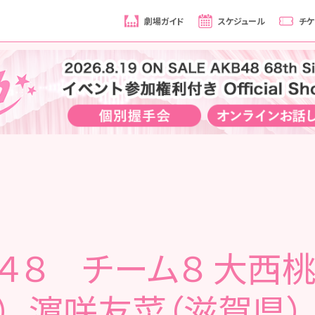
劇場ガイド
スケジュール
チケ
４８ チーム８ 大西
）、濵咲友菜（滋賀県）