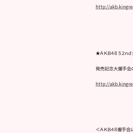
http://akb.kingr
★ＡＫＢ４８ ５２ｎｄシ
発売記念大握手会の
http://akb.kingr
＜ＡＫＢ４８握手会