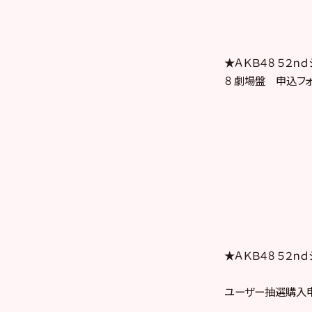
★ＡＫＢ４８ ５２ｎ
８ 劇場盤 申込フォ
★ＡＫＢ４８ ５２ｎｄシ
ユーザー抽選購入申