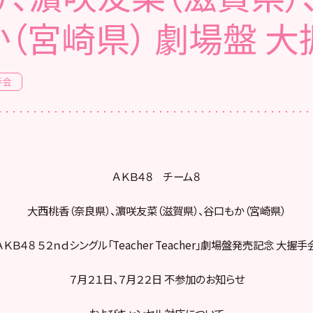
か（宮崎県） 劇場盤 大
手会
ＡＫＢ４８ チーム８
大西桃香（奈良県）、濵咲友菜（滋賀県）、谷口もか（宮崎県）
ＡＫＢ４８ ５２ｎｄシングル「Teacher Teacher」劇場盤発売記念 大握手
７月２１日、７月２２日 不参加のお知らせ
およびキャンセル対応について