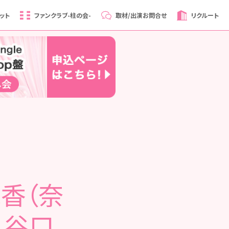
ット
ファンクラブ
-柱の会-
取材/出演
お問合せ
リクルート
桃香（奈
、谷口