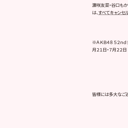
濵咲友菜・谷口もか
は、
すべてキャンセ
※ＡＫＢ４８ ５２ｎｄ
月２１日・７月２２
皆様には多大なご迷