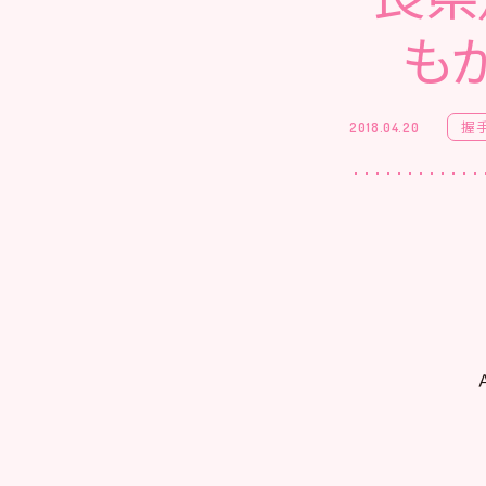
も
握
2018.04.20