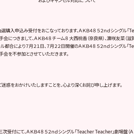
購入申込み受付をおこなっております、ＡＫＢ４８ ５２ｎｄシングル「Teache
会につきまして、ＡＫＢ４８ チーム８ 大西桃香（奈良県）、濵咲友菜（滋
都合により７月２１日、７月２２日開催のＡＫＢ４８ ５２ｎｄシングル「Teache
手会を不参加とさせていただきます。
迷惑をおかけいたしますことを、心より深くお詫び申し上げます。
付にて、ＡＫＢ４８ ５２ｎｄシングル「Teacher Teacher」劇場盤（