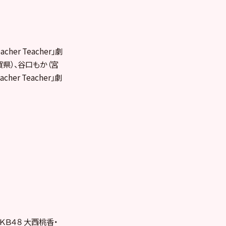
r Teacher」劇
賀県）、谷口もか（宮
r Teacher」劇
ＡＫＢ４８ 大西桃香・