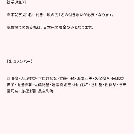
就学児無料
※未就学児1名に付き一般の方1名の付き添いが必要となります。
※劇場でのお支払は、日本円の現金のみとなります。
【出演メンバー】
西川怜・込山榛香・下口ひなな・武藤小麟・湯本亜美・久保怜音・田北香
世子・山邊歩夢・佐藤妃星・達家真姫宝・村山彩希・谷川聖・佐藤栞・行天
優莉奈・山根涼羽・長友彩海