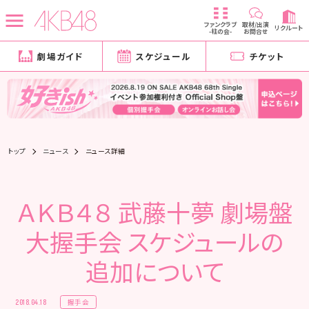
ファンクラブ
取材/出演
リクルート
-柱の会-
お問合せ
劇場ガイド
スケジュール
チケット
トップ
ニュース
ニュース詳細
ＡＫＢ４８ 武藤十夢 劇場盤
大握手会 スケジュールの
追加について
握手会
2018.04.18