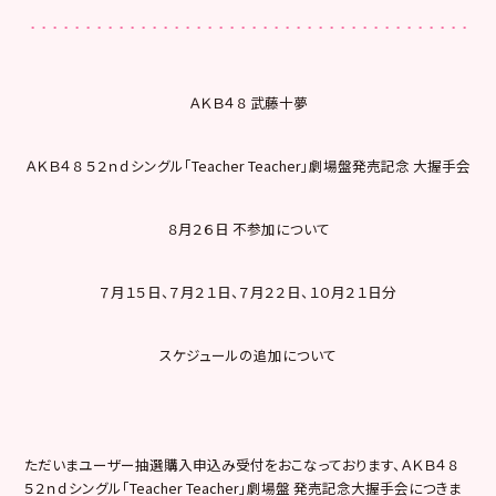
ＡＫＢ４８ 武藤十夢
ＡＫＢ４８ ５２ｎｄシングル「Teacher Teacher」劇場盤発売記念 大握手会
８月２６日 不参加について
７月１５日、７月２１日、７月２２日、１０月２１日分
スケジュールの追加について
ただいまユーザー抽選購入申込み受付をおこなっております、ＡＫＢ４８
５２ｎｄシングル「Teacher Teacher」劇場盤 発売記念大握手会につきま