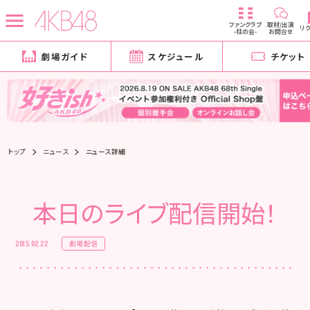
ファンクラブ
取材/出演
リ
-柱の会-
お問合せ
劇場ガイド
スケジュール
チケット
トップ
ニュース
ニュース詳細
本日のライブ配信開始！
劇場配信
2015.02.22