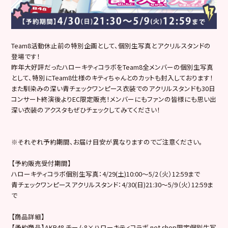
Team8活動休止前の特別企画として、個別生写真とアクリルスタンドの
登場です！
昨年大好評だったハローキティコラボをTeam8全メンバーの個別生写真
として、特別にTeam8仕様のキティちゃんとのカットも封入しております！
また馴染みの深い青チェックワンピース衣装でのアクリルスタンドも30日
コンサート終演後よりEC限定販売！メンバーにもファンの皆様にも思い出
深い衣装のアクスタもぜひチェックしてみてください！
※それぞれ予約期間、お届け目安が異なりますのでご注意ください。
【予約販売受付期間】
ハローキティコラボ個別生写真：4/29(土)10:00～5/2（火）12:59まで
青チェックワンピースアクリルスタンド：4/30(日)21:30～5/9（火）12:59ま
で
【商品詳細】
【予約商品】AKB48 チーム8×ハローキティコラボ net shop限定個別生写