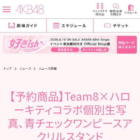
ファンクラブ
取材/出演
リクルート
-柱の会-
お問合せ
劇場ガイド
スケジュール
チケット
トップ
ニュース
ニュース詳細
【予約商品】Team8×ハロ
ーキティコラボ個別生写
真、青チェックワンピースア
クリルスタンド