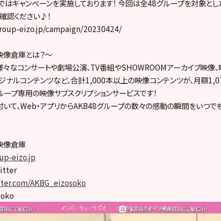
ではキャンペーンを実施しております！ 今回は全48グループを対象とし
確認ください♪！
roup-eizo.jp/campaign/20230424/
プ映像倉庫とは？～
の様々なコンサートや劇場公演、TV番組やSHOWROOMアーカイブ映像
ナルコンテンツなど、合計1,000本以上の映像コンテンツが、月額1,0
グループ専用の映像サブスクリプションサービスです！
いて、Web・アプリからAKB48グループの数々の感動の瞬間をいつで
プ映像倉庫
up-eizo.jp
ter
itter.com/AKBG_eizosoko
soko