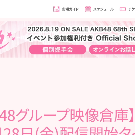
劇場ガイド
スケジュール
チケ
B48グループ映像倉庫】 
月28日(金)配信開始タ