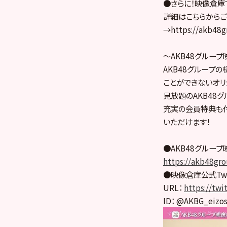
●さらに！映像倉庫
詳細はこちらからご
→https://akb48g
～AKB48グルー
AKB48グループ
ことができないオリジ
見放題のAKB48
充実の会員特典も付
いただけます！
●AKB48グルー
https://akb48gro
●映像倉庫公式Twit
URL：
https://tw
ID： @AKBG_eizo