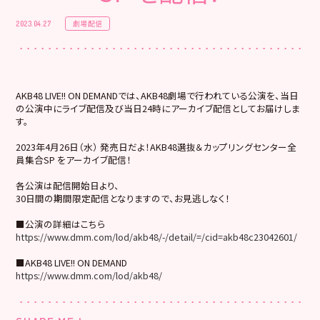
劇場配信
2023.04.27
AKB48 LIVE!! ON DEMANDでは、AKB48劇場で行われている公演を、当日
の公演中にライブ配信及び当日24時にアーカイブ配信としてお届けしま
す。
2023年4月26日（水） 発売日だよ！AKB48選抜＆カップリングセンター全
員集合SP をアーカイブ配信！
各公演は配信開始日より、
30日間の期間限定配信となりますので、お見逃しなく！
■公演の詳細はこちら
https://www.dmm.com/lod/akb48/-/detail/=/cid=akb48c23042601/
■AKB48 LIVE!! ON DEMAND
https://www.dmm.com/lod/akb48/