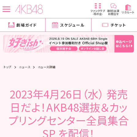
ファンクラブ
取材/出演
リクルート
-柱の会-
お問合せ
劇場ガイド
スケジュール
チケット
トップ
ニュース
ニュース詳細
2023年4月26日（水） 発売
日だよ！AKB48選抜＆カッ
プリングセンター全員集合
SP を配信！