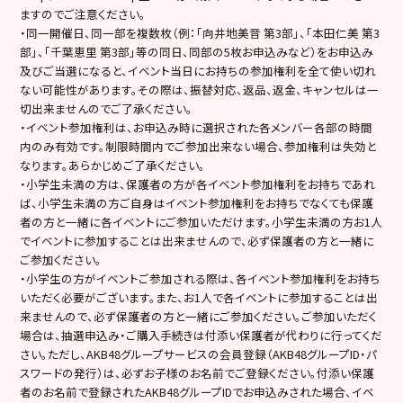
ますのでご注意ください。
・同一開催日、同一部を複数枚（例：「向井地美音 第3部」、「本田仁美 第3
部」、「千葉恵里 第3部」等の同日、同部の5枚お申込みなど）をお申込み
及びご当選になると、イベント当日にお持ちの参加権利を全て使い切れ
ない可能性があります。その際は、振替対応、返品、返金、キャンセルは一
切出来ませんのでご了承ください。
・イベント参加権利は、お申込み時に選択された各メンバー各部の時間
内のみ有効です。制限時間内でご参加出来ない場合、参加権利は失効と
なります。あらかじめご了承ください。
・小学生未満の方は、保護者の方が各イベント参加権利をお持ちであれ
ば、小学生未満の方ご自身はイベント参加権利をお持ちでなくても保護
者の方と一緒に各イベントにご参加いただけます。小学生未満の方お1人
でイベントに参加することは出来ませんので、必ず保護者の方と一緒に
ご参加ください。
・小学生の方がイベントご参加される際は、各イベント参加権利をお持ち
いただく必要がございます。また、お1人で各イベントに参加することは出
来ませんので、必ず保護者の方と一緒にご参加ください。ご参加いただく
場合は、抽選申込み・ご購入手続きは付添い保護者が代わりに行ってくだ
さい。ただし、AKB48グループサービスの会員登録（AKB48グループID・パ
スワードの発行）は、必ずお子様のお名前でご登録ください。付添い保護
者のお名前で登録されたAKB48グループIDでお申込みされた場合、イベ