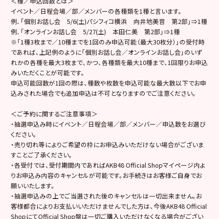
＜種／申込回数とは＞
イベント／日程会場／部／メンバーの各種類を1種と言います。
例．「個別お話し会 5/6(土)パシフィコ横浜 向井地美音 第2部」⇒1種
例．「オンラインお話し会 5/27(土) 本田仁美 第2部」⇒1種
※「1種3枚まで／10種までを1回のみ申込可能（最大30枚分）」の受付時
であれば、上記例のように「個別お話し会／オンラインお話し会」のいず
れかの各種を最大3枚まで、かつ、各種類を最大10種まで、1回限りお申込
みいただくことが可能です。
申込可能回数が1回の際は、種数や枚数を申込可能な最大数以下でお申
込みされた場合でも追加申込は不可となりますのでご注意ください。
＜ご予約に関するご注意事項＞
・抽選申込み時にイベント／日程会場／部／メンバー／申込数をお選び
ください。
・売り切れ等によりご希望の枠にお申込みいただけない場合がございま
すことご了承ください。
・各受付では、受付期間内であればAKB48 Official Shopマイページ内よ
りお申込み内容のキャンセルが可能です。お手続きはお客様ご自身でお
願いいたします。
・抽選申込みの上でご当選された後のキャンセルは一切出来ません。お
客様都合によりお支払いいただけませんでした方は、今後AKB48 Official
ShopにてOfficial Shop盤は一切ご購入いただけなくなる場合がござい