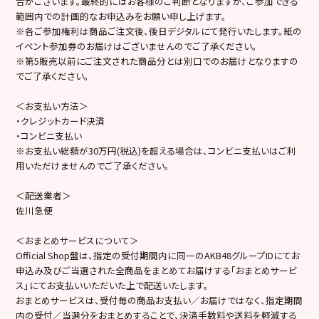
合がございます。最終的にはお客様のご判断となりますが、ご参加できる
範囲内での計画的なお申込みをお願い申し上げます。
※各ご参加権利は商品ご注文後、後日デジタルにて発行いたします。紙の
イベント参加券のお届けはございませんのでご了承ください。
※第5販売以前にご注文された商品分とは別口でのお届けとなりますの
でご了承ください。
＜お支払い方法＞
・クレジットカード決済
・コンビニ支払い
※お支払い総額が30万円(税込)を超える場合は、コンビニ支払いはご利
用いただけませんのでご了承ください。
＜配送業者＞
佐川急便
＜おまとめサービスについて＞
Official Shop盤は、指定の受付期間内に同一のAKB48グループIDにてお
申込み及びご当選された全商品をまとめてお届けする「おまとめサービ
ス」にてお支払いいただいた上で配送いたします。
おまとめサービスは、受付毎の商品お支払い／お届けではなく、指定期間
内の受付／当選分をおまとめすることで、決済手数料や送料を軽減する