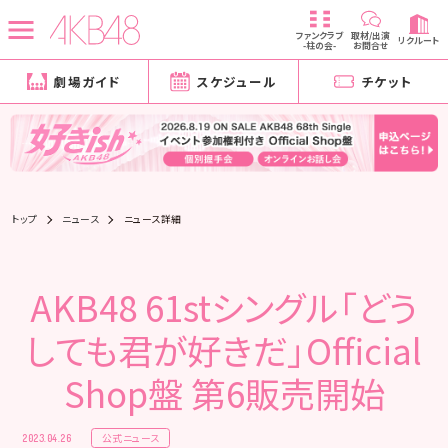
ファンクラブ
取材/出演
リクルート
-柱の会-
お問合せ
劇場ガイド
スケジュール
チケット
トップ
ニュース
ニュース詳細
AKB48 61stシングル「どう
しても君が好きだ」Official
Shop盤 第6販売開始
公式ニュース
2023.04.26