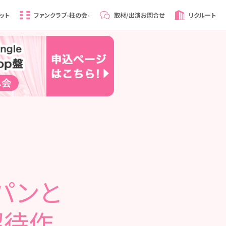
ット
ファンクラブ
-柱の会-
取材/出演
お問合せ
リクルート
パンと
招待作