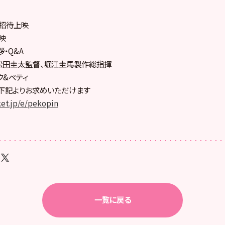
 招待上映
上映
・Q&A
松田圭太監督、堀江圭馬製作総指揮
ク&ペティ
下記よりお求めいただけます
ket.jp/e/pekopin
一覧に戻る