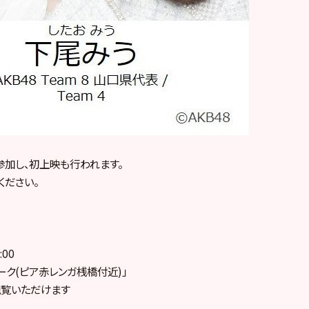
参加し、初上映も行われます。
ください。
:00
ーク(ピア赤レンガ桟橋付近)」
観覧いただけます