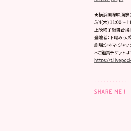
★横浜国際映画祭
5/4(木) 11:00〜
上映終了後舞台挨拶
登壇者：下尾みう、
劇場:シネマ・ジャッ
＊ご鑑賞チケットは
https://t.livepoc
SHARE ME !