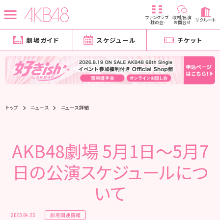
ファンクラブ
取材/出演
リクルート
-柱の会-
お問合せ
劇場ガイド
スケジュール
チケット
トップ
ニュース
ニュース詳細
AKB48劇場 5月1日〜5月7
日の公演スケジュールにつ
いて
劇場関連情報
2023.04.25