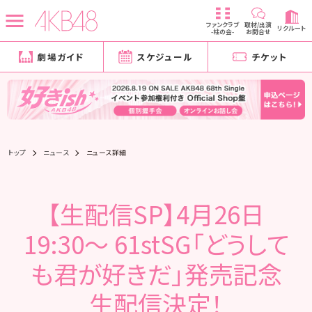
ファンクラブ
取材/出演
リクルート
-柱の会-
お問合せ
劇場ガイド
スケジュール
チケット
トップ
ニュース
ニュース詳細
【生配信SP】4月26日
19:30〜 61stSG「どうして
も君が好きだ」発売記念
生配信決定！