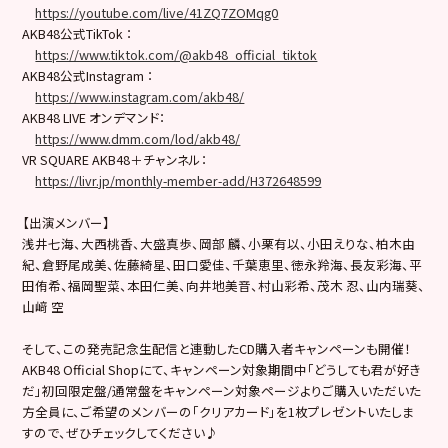
https://youtube.com/live/41ZQ7ZOMqg0
AKB48公式TikTok ：
https://www.tiktok.com/@akb48_official_tiktok
AKB48公式Instagram ：
https://www.instagram.com/akb48/
AKB48 LIVE オンデマンド：
https://www.dmm.com/lod/akb48/
VR SQUARE AKB48＋チャンネル：
https://livr.jp/monthly-member-add/H372648599
【出演メンバー】
浅井七海、大西桃香、大盛真歩、岡部 麟、小栗有以、小田えりな、柏木由
紀、倉野尾成美、佐藤綺星、田口愛佳、千葉恵里、徳永羚海、長友彩海、平
田侑希、福岡聖菜、本田仁美、向井地美音、村山彩希、茂木 忍、山内瑞葵、
山﨑 空
そして、この発売記念生配信
と連動したCD購入者キャンペーンも開催！
AKB48 Official Shopにて、キャンペーン対象期間中「どうしても君が好き
だ」初回限定盤/通常盤をキャンペーン対象ページよりご購入いただいた
方全員に、ご希望のメンバーの「クリアカード」を1枚プレゼントいたしま
すので、ぜひチェックしてください♪