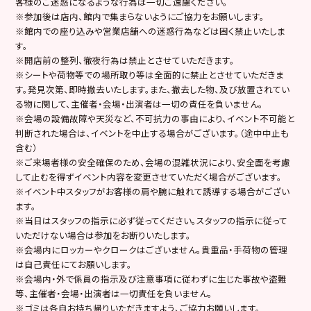
客様のご迷惑になるような行為は一切ご遠慮ください。
※参加後は店内、館内で集まらないようにご協力をお願いします。
※館内での座り込みや営業店舗への迷惑行為などは固く禁止いたしま
す。
※開店前の整列、徹夜行為は禁止とさせていただきます。
※シートや荷物等での場所取り等は全面的に禁止とさせていただきま
す。発見次第、即時撤去いたします。また、撤去した物、及び放置されてい
る物に関して、主催者・会場・出演者は一切の責任を負いません。
※会場の設備故障や天災など、不可抗力の事由により、イベント不可能と
判断された場合は、イベントを中止する場合がございます。（途中中止も
含む）
※ご来場者様の安全確保のため、会場の混雑状況により、安全面を考慮
して止むを得ずイベント内容を変更させていただく場合がございます。
※イベント中スタッフがお客様の肩や腕に触れて誘導する場合がござい
ます。
※当日はスタッフの指示に必ず従ってください。スタッフの指示に従って
いただけない場合は参加をお断りいたします。
※会場内にロッカーやクロークはございません。貴重品・手荷物の管理
は自己責任にてお願いします。
※会場内・外で係員の指示及び注意事項に従わずに生じた事故や盗難
等、主催者・会場・出演者は一切責任を負いません。
※ゴミは各自お持ち帰りいただきますよう、ご協力お願いします。