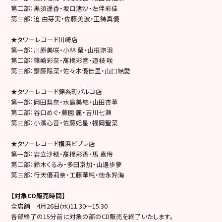
第二部：黒須遥香・坂口渚沙・左伴彩佳
第三部：迫 由芽実・佐藤美波・正鋳真優
★タワーレコード川崎店
第一部：川原美咲・小林 蘭・山根涼羽
第二部：篠崎彩奈・髙橋彩音・道枝 咲
第三部：齋藤陽菜・佐々木優佳里・山口結愛
★タワーレコード錦糸町パルコ店
第一部：岡田梨奈・水島美結・山田杏華
第二部：谷口めぐ・藤園 麗・吉川七瀬
第三部：小濱心音・佐藤妃星・福岡聖菜
★タワーレコード横浜ビブレ店
第一部：岩立沙穂・髙橋彩香・馬 嘉伶
第二部：鈴木くるみ・多田京加・山邊歩夢
第三部：行天優莉奈・工藤華純・徳永羚海
【対象CD販売時間】
全店舗 4月26日(水)11:30～15:30
各部終了の15分前に対象の部のCD販売を終了いたします。