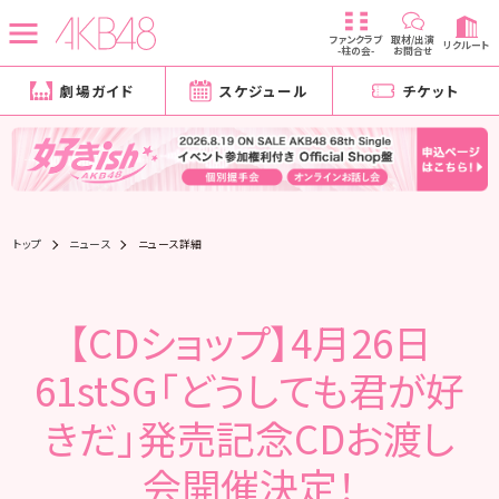
ファンクラブ
取材/出演
リクルート
-柱の会-
お問合せ
劇場ガイド
スケジュール
チケット
トップ
ニュース
ニュース詳細
【CDショップ】4月26日
61stSG「どうしても君が好
きだ」発売記念CDお渡し
会開催決定！