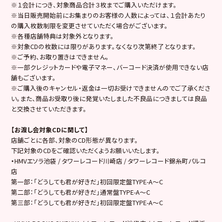
※１会計につき、対象商品合計３枚までご購入いただけます。
※当日販売開始前にお集まりのお客様の人数によっては、１会計あたり
の購入枚数制限を変更させていただく場合がございます。
※各種店舗特典は対象外となります。
※対象CDの枚数には限りがあります。なくなり次第終了となります。
※ご予約、お取り置きはできません。
※一部クレジットカードや電子マネー、バーコード決済が使用できない店
舗もございます。
※ご購入後のキャンセル・返金は一切お受けできませんのでご了承くださ
い。また、商品お受取り後に発覚いたしました不良品につきましては良品
と交換させていただきます。
【お渡し会対象CDに関して】
店舗ごとに各部、対象のCD形態が異なります。
下記対象のCDをご確認いただくようお願いいたします。
・
HMVエソラ池袋 / タワーレコード川崎店 / タワーレコード錦糸町パルコ
店
第一部：「どうしても君が好きだ」初回限定盤TYPE-A～C
第二部：「どうしても君が好きだ」通常盤TYPE-A～C
第三部：「どうしても君が好きだ」初回限定盤TYPE-A～C