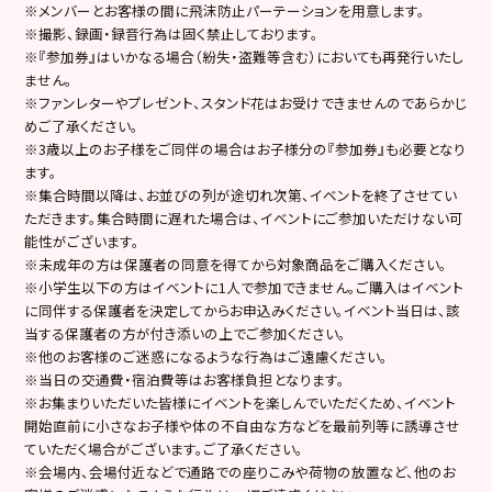
※メンバーとお客様の間に飛沫防止パーテーションを用意します。
※撮影、録画・録音行為は固く禁止しております。
※『参加券』はいかなる場合（紛失・盗難等含む）においても再発行いたし
ません。
※ファンレターやプレゼント、スタンド花はお受けできませんのであらかじ
めご了承ください。
※3歳以上のお子様をご同伴の場合はお子様分の『参加券』も必要となり
ます。
※集合時間以降は、お並びの列が途切れ次第、イベントを終了させてい
ただきます。集合時間に遅れた場合は、イベントにご参加いただけない可
能性がございます。
※未成年の方は保護者の同意を得てから対象商品をご購入ください。
※小学生以下の方はイベントに1人で参加できません。ご購入はイベント
に同伴する保護者を決定してからお申込みください。イベント当日は、該
当する保護者の方が付き添いの上でご参加ください。
※他のお客様のご迷惑になるような行為はご遠慮ください。
※当日の交通費・宿泊費等はお客様負担となります。
※お集まりいただいた皆様にイベントを楽しんでいただくため、イベント
開始直前に小さなお子様や体の不自由な方などを最前列等に誘導させ
ていただく場合がございます。ご了承ください。
※会場内、会場付近などで通路での座りこみや荷物の放置など、他のお