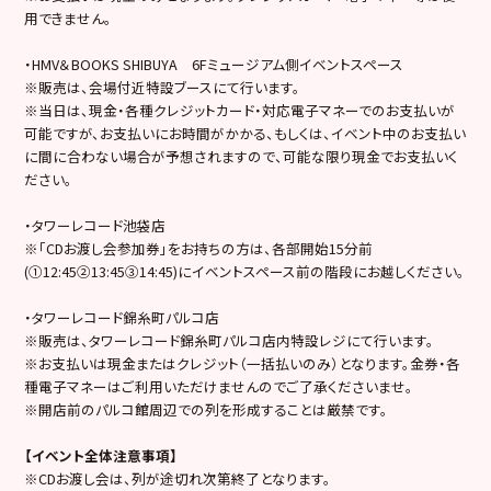
用できません。
・HMV＆BOOKS SHIBUYA 6Fミュージアム側イベントスペース
※販売は、会場付近特設ブースにて行います。
※当日は、現金・各種クレジットカード・対応電子マネーでのお支払いが
可能ですが、お支払いにお時間がかかる、もしくは、イベント中のお支払い
に間に合わない場合が予想されますので、可能な限り現金でお支払いく
ださい。
・タワーレコード池袋店
※「CDお渡し会参加券」をお持ちの方は、各部開始15分前
(①12:45②13:45③14:45)にイベントスペース前の階段にお越しください。
・タワーレコード錦糸町パルコ店
※販売は、タワーレコード錦糸町パルコ店内特設レジにて行います。
※お支払いは現金またはクレジット（一括払いのみ）となります。金券・各
種電子マネーはご利用いただけませんのでご了承くださいませ。
※開店前のパルコ館周辺での列を形成することは厳禁です。
【イベント全体注意事項】
※CDお渡し会は、列が途切れ次第終了となります。