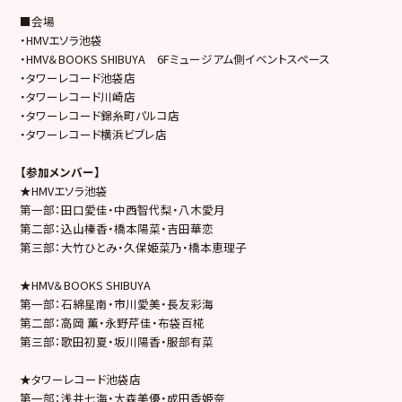
■会場
・HMVエソラ池袋
・HMV＆BOOKS SHIBUYA 6Fミュージアム側イベントスペース
・タワーレコード池袋店
・タワーレコード川崎店
・
タワーレコード錦糸町パルコ店
・タワーレコード横浜ビブレ店
【参加メンバー】
★HMVエソラ池袋
第一部：田口愛佳・中西智代梨・八木愛月
第二部：込山榛香・橋本陽菜・吉田華恋
第三部：大竹ひとみ・久保姫菜乃・橋本恵理子
★HMV＆BOOKS SHIBUYA
第一部：石綿星南・市川愛美・長友彩海
第二部：高岡 薫・永野芹佳・布袋百椛
第三部：歌田初夏・坂川陽香・服部有菜
★タワーレコード池袋店
第一部：浅井七海・大森美優・成田香姫奈