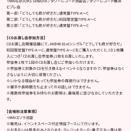
・HMV＆BOOKS SHIBUYA / タワーレコード池袋店 / タワーレコード横浜
ビブレ店
第一部：「どうしても君が好きだ」通常盤TYPE-A～C
第二部：「どうしても君が好きだ」初回限定盤TYPE-A～C
第三部：「どうしても君が好きだ」通常盤TYPE-A～C
【CDお渡し会参加方法】
CDお渡し会開催店舗にて、AKB48 61stシングル「どうしても君が好きだ」
初回限定盤TYPE-A～C、通常盤TYPE-A～Cをご購入いただくと、CD１枚購
入につき「CDお渡し会参加券」1枚をお渡しいたします。
参加券１枚で１回のCDお渡し会にご参加いただけます。
※参加券と対象のCDを引き換えるイベントとなりますので、参加券はなく
さないように大切に保管ください。
※いかなる理由があっても参加券の再発行はできません。
※握手や長時間立ち止まってのお話しはできません。
※複数枚参加券をお持ちのお客様は、最後尾に並びなおしていただきま
す。
【会場別注意事項】
・HMVエソラ池袋
※販売は、イベントスペース付近特設ブースにて行います。
※お支払いは現金のみとなります。クレジットカード・電子マネー等は使