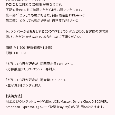
各部ごとに対象のCD形態が異なります。
下記対象のCDをご確認いただくようお願いいたします。
第一部：「どうしても君が好きだ」初回限定盤TYPE-A～C
第二部：「どうしても君が好きだ」通常盤TYPE-A～C
尚、メンバーからお渡しするCDのTYPEはランダムとなり、お客様の方でお
選びいただけませんので、あらかじめご了承ください。
価格：￥1,700（税抜価格￥1,545）
形態：CD＋DVD
「どうしても君が好きだ」初回限定盤TYPE-A～C
・応募抽選シリアルナンバー券封入
「どうしても君が好きだ」通常盤TYPE-A～C
・生写真1種ランダム封入
【決済方法】
現金及びクレジットカード（VISA、JCB、Master、Diners Club、DISCOVER、
American Express）、QRコード決済（PayPay）がご利用いただけます。