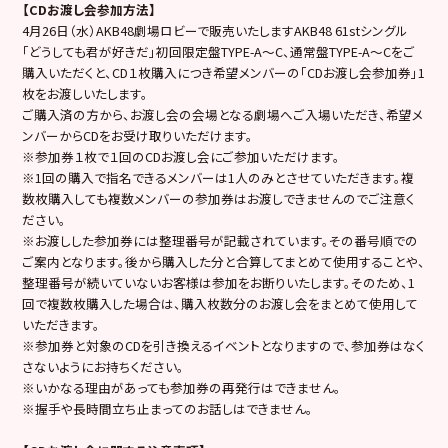
【CDお渡し会参加方法】
4月26日（水）AKB48劇場ロビーで販売いたしますAKB48 61stシングル
「どうしても君が好きだ」初回限定盤TYPE-A～C、通常盤TYPE-A～Cをご
購入いただくと、CD１枚購入につき希望メンバーの「CDお渡し会参加券」1
枚をお渡しいたします。
ご購入済の方から、お渡し会の会場となる劇場へご入場いただき、希望メ
ンバーからCDをお受け取りいただけます。
※参加券１枚で１回のCDお渡し会にご参加いただけます。
※1回の購入で指名できるメンバーは1人のみとさせていただきます。複
数枚購入しても複数メンバーの参加券はお渡しできませんのでご注意く
ださい。
※お渡しした参加券には整理番号が記載されています。その番号順での
ご案内となります。後から購入した分と合算してまとめて使用することや、
整理番号が続いていないお客様は参加をお断りいたします。そのため、1
回で複数枚購入した場合は、購入枚数分のお渡し会をまとめて使用して
いただきます。
※参加券と対象のCDを引き換えるイベントとなりますので、参加券はなく
さないようにお持ちください。
※いかなる理由があっても参加券の再発行はできません。
※握手や長時間立ち止まってのお話しはできません。