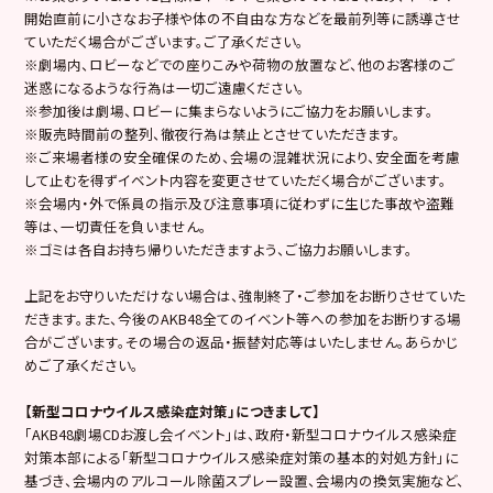
開始直前に小さなお子様や体の不自由な方などを最前列等に誘導させ
ていただく場合がございます。ご了承ください。
※劇場内、ロビーなどでの座りこみや荷物の放置など、他のお客様のご
迷惑になるような行為は一切ご遠慮ください。
※参加後は劇場、ロビーに集まらないようにご協力をお願いします。
※販売時間前の整列、徹夜行為は禁止とさせていただきます。
※ご来場者様の安全確保のため、会場の混雑状況により、安全面を考慮
して止むを得ずイベント内容を変更させていただく場合がございます。
※会場内・外で係員の指示及び注意事項に従わずに生じた事故や盗難
等は、一切責任を負いません。
※ゴミは各自お持ち帰りいただきますよう、ご協力お願いします。
上記をお守りいただけない場合は、強制終了・ご参加をお断りさせていた
だきます。また、今後のAKB48全てのイベント等への参加をお断りする場
合がございます。その場合の返品・振替対応等はいたしません。あらかじ
めご了承ください。
【新型コロナウイルス感染症対策」につきまして】
「AKB48劇場CDお渡し会イベント」は、政府・新型コロナウイルス感染症
対策本部による「新型コロナウイルス感染症対策の基本的対処方針」に
基づき、会場内のアルコール除菌スプレー設置、会場内の換気実施など、