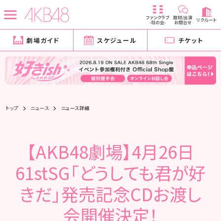
ファンクラブ
取材/出演
リクルート
-柱の会-
お問合せ
劇場ガイド
スケジュール
チケット
トップ
ニュース
ニュース詳細
【AKB48劇場】4月26日
61stSG「どうしても君が好
きだ」発売記念CDお渡し
会開催決定！