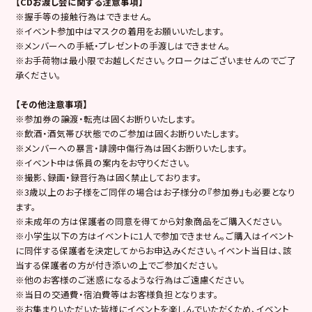
【CDお渡し会に関する注意事項】
※握手等の接触行為はできません。
※イベント参加中はマスクの着用をお願いいたします。
※メンバーへの手紙・プレゼントの手渡しはできません。
※お手荷物は最小限でお越しください。クロークはございませんのでご了
承ください。
【その他注意事項】
※参加券の譲渡・転売は固くお断りいたします。
※飲酒・酒気帯び状態でのご参加は固くお断りいたします。
※メンバーへの暴言・誹謗中傷行為は固くお断りいたします。
※イベント中は係員の案内をお守りください。
※撮影、録画・録音行為は固く禁止しております。
※3歳以上のお子様をご同伴の場合はお子様分の『参加券』も必要となり
ます。
※未成年の方は保護者の同意を得てから対象商品をご購入ください。
※小学生以下の方はイベントに1人で参加できません。ご購入はイベント
に同伴する保護者を決定してからお申込みください。イベント当日は、該
当する保護者の方が付き添いの上でご参加ください。
※他のお客様のご迷惑になるような行為はご遠慮ください。
※当日の交通費・宿泊費等はお客様負担となります。
※お集まりいただいた皆様にイベントを楽しんでいただくため、イベント