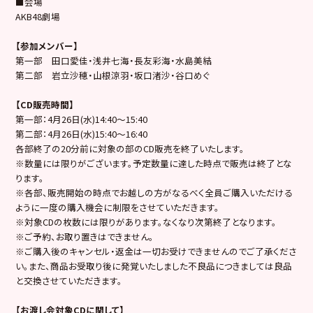
■会場
AKB48劇場
【参加メンバー】
第一部 田口愛佳・浅井七海・長友彩海・水島美結
第二部 岩立沙穂・山根涼羽・坂口渚沙・谷口めぐ
【CD販売時間】
第一部：4月26日(水)14:40～15:40
第二部：4月26日(水)15:40～16:40
各部終了の20分前に対象の部のCD販売を終了いたします。
※数量には限りがございます。予定数量に達した時点で販売は終了とな
ります。
※各部、販売開始の時点でお越しの方がなるべく全員ご購入いただける
ように一度の購入機会に制限をさせていただきます。
※対象CDの枚数には限りがあります。なくなり次第終了となります。
※ご予約、お取り置きはできません。
※ご購入後のキャンセル・返金は一切お受けできませんのでご了承くださ
い。また、商品お受取り後に発覚いたしました不良品につきましては良品
と交換させていただきます。
【お渡し会対象CDに関して】