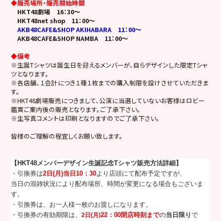
◆販売場所・販売開始時間
HKT48劇場 16：30～
HKT48net shop 11：00～
AKB48CAFE&SHOP AKIHABARA 11：00～
AKB48CAFE&SHOP NAMBA 11：00～
◆備考
※生誕Tシャツは誕生日を迎えるメンバーが、自らデザインした限定Tシャ
ツとなります。
※各店舗、１会計につき１種１枚までの購入制限を設けさせていただきま
す。
※HKT48劇場販売につきまして、公演に当選していないお客様はロビー
鑑賞ご案内後の販売となります。ご了承下さい。
※生写真コメントは印刷となりますのでご了承下さい。
皆様のご理解の程宜しくお願い致します。
【HKT48メンバーデザイン生誕記念Tシャツ販売方法詳細】
・引換券は
2
日(月)
当日10
：30
より店頭にて配布予定ですが、
当日の混雑状況により配布場所、時間が変更になる場合もございま
す。
・引換券は、お一人様一枚のお渡しになります。
・引換券の有効期限は、
2
日(月)
22：00閉店時刻まで
の
当日限り
で