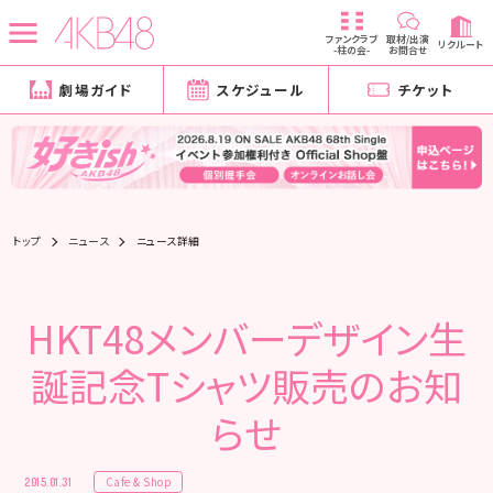
ファンクラブ
取材/出演
リクルート
-柱の会-
お問合せ
劇場ガイド
スケジュール
チケット
トップ
ニュース
ニュース詳細
HKT48メンバーデザイン生
誕記念Tシャツ販売のお知
らせ
Cafe & Shop
2015.01.31