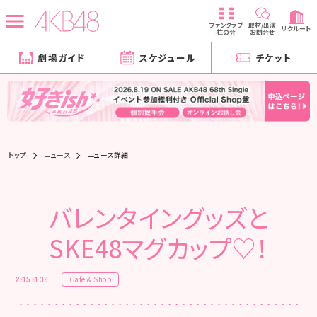
ファンクラブ
取材/出演
リクルート
-柱の会-
お問合せ
劇場ガイド
スケジュール
チケット
トップ
ニュース
ニュース詳細
バレンタイングッズと
SKE48マグカップ♡！
Cafe & Shop
2015.01.30