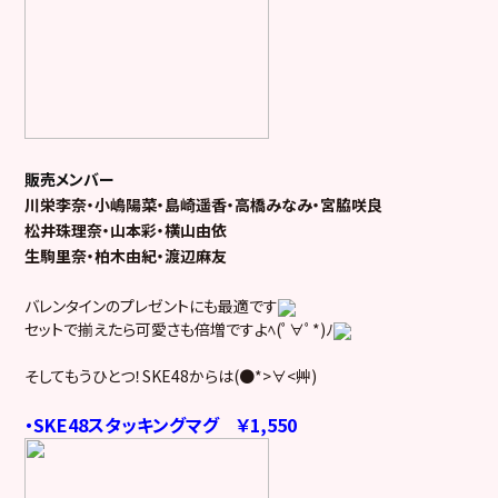
販売メンバー
川栄李奈・小嶋陽菜・島崎遥香・高橋みなみ・宮脇咲良
松井珠理奈・山本彩・横山由依
生駒里奈・柏木由紀・渡辺麻友
バレンタインのプレゼントにも最適です
セットで揃えたら可愛さも倍増ですよﾍ(ﾟ∀ﾟ*)ﾉ
そしてもうひとつ！
SKE48からは
(●*>∀<艸)
・SKE48スタッキングマグ ￥1,550