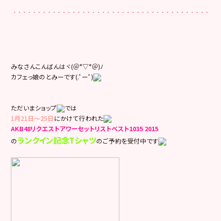
みなさんこんばんはヾ(＠°▽°＠)ﾉ
カフェっ娘のとみーです(.ﾟーﾟ)
ただいまショップ
では
1月21日～25日
にかけて行われた
AKB48リクエストアワーセットリストベスト1035 2015
ランクイン記念Tシャツ
の
のご予約を受付中です