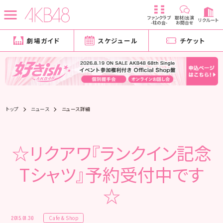
ファンクラブ
取材/出演
リクルート
-柱の会-
お問合せ
劇場ガイド
スケジュール
チケット
トップ
ニュース
ニュース詳細
☆リクアワ『ランクイン記念
Tシャツ』予約受付中です
☆
Cafe & Shop
2015.01.30