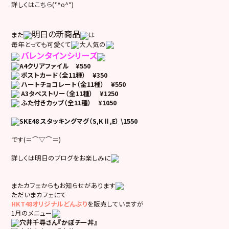
詳しくは
こちら
(*^o^*)
明日の新
商
品
また
は
毎年とっても可愛くて
大人気の
バレンタインシリーズ
A4クリアファイル ¥550
ポストカード（全11種） ¥350
ハートチョコレート（全11種） ¥550
A3タペストリー（全11種） ¥1250
ふた付きカップ（全11種） ¥1050
SKE48 スタッキングマグ（S,KⅡ,E） \1550
です(＝⌒▽⌒＝)
詳しくは明日のブログをお楽しみに
またカフェからもお知らせがあります
ただいまカフェにて
HKT48オリジナルどんぶり
を販売していますが
1月のメニュー
穴井千尋さん『かぼチー丼』