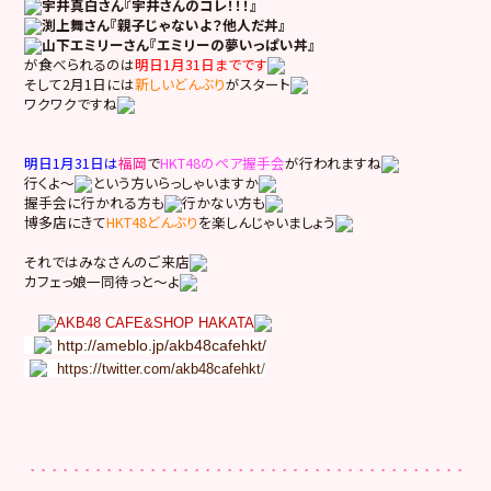
宇井真白さん『宇井さんのコレ！！！』
渕上舞さん『親子じゃないよ？他人だ丼』
山下エミリーさん『エミリーの夢いっぱい丼』
が食べられるのは
明日1月31日までです
そして2月1日には
新しいどんぶり
がスタート
ワクワクですね
明日1月31日は
福岡
で
HKT48のペア握手会
が行われますね
行くよ～
という方いらっしゃいますか
握手会に行かれる方も
行かない方も
博多店にきて
HKT48どんぶり
を楽しんじゃいましょう
それではみなさんのご来店
カフェっ娘一同待っと～よ
AKB48 CAFE&SHOP HAKATA
http://ameblo.jp/akb48cafehkt/
/
https://twitter.com/akb48cafehkt