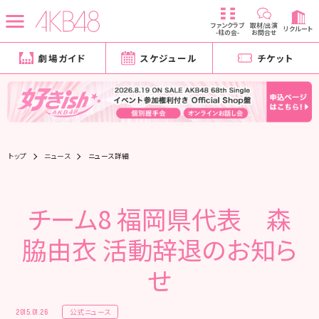
ファンクラブ
取材/出演
リクルート
-柱の会-
お問合せ
劇場ガイド
スケジュール
チケット
トップ
ニュース
ニュース詳細
チーム8 福岡県代表 森
脇由衣 活動辞退のお知ら
せ
公式ニュース
2015.01.26