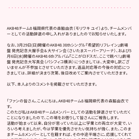
AKB48チーム8 福岡県代表の森脇由衣（モリワキ ユイ）より、チームメンバ
ーとしての活動辞退の申し入れがありましたのでお知らせいたします。
なお、3月29日(日)開催のAKB48 38thシングル『希望的リフレイン』劇場
盤 発売記念大握手会＆大サイン会（さいたまスーパーアリーナ）、および5
月6日(水)開催のAKB48 6thアルバム『ここがロドスだ、ここで跳べ！』劇場
盤 発売記念大写真会（パシフィコ横浜）につきましては、大変申し訳ござ
いませんが不参加とさせていただきます。返品対応等の今後の対応につ
きましては、詳細が決まり次第、後日改めてご案内させていただきます。
以下、本人よりのコメントを掲載させていただきます。
「ファンの皆さん、こんにちは。AKB48チーム8 福岡県代表の森脇由衣で
す。
このたび私はAKB48チーム8メンバーとしての活動を辞退させていただく
ことになりましたので、この場をお借りして皆さんにご報告します。
活動が始まって以来、自分が思っていた以上に学業との両立が大変で、い
ろいろ考えましたが、今は学業を優先させたい気持ちが強く、また、このま
まチーム８メンバーとして在籍すれば、その中途半端さに、応援してくれて