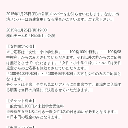
2015年1月26日(月)の公演メンバーをお知らせいたします。なお、出
演メンバーは急遽変更となる場合がございます。ご了承下さい。
2015年1月26日(月)19:00
横山チームK「RESET」公演
【女性限定公演】
※ご応募は「女性・小中学生枠」・「100発100中権利」・「100発98
中権利」からのみとさせていただきます。それ以外の枠からのご応募
は無効とさせていただきます。「女性・小中学生枠」については男性
児童からのご応募も無効とさせていただきます。
「100発100中権利」・「100発98中権利」の方も女性のみのご応募と
なります。
チケットは全席、全立ち見エリアともに自由席です。劇場内に入場す
る順番は当日の抽選にて決定させていただきます。
【チケット料金】
一般女性2,100円／未就学女児無料
※未就学女児1名に付き一般女性1名の付き添いが必要となります。
※日本円の現金のみとなります。
【出演メンバー】