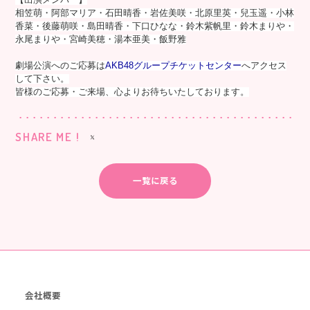
相笠萌・阿部マリア・石田晴香・岩佐美咲・北原里英・兒玉遥・小林
香菜・後藤萌咲・島田晴香・下口ひなな・鈴木紫帆里・鈴木まりや・
永尾まりや・宮崎美穂・湯本亜美・飯野雅
劇場公演へのご応募は
AKB48グループチケットセンター
へアクセス
して下さい。
皆様のご応募・ご来場、心よりお待ちいたしております。
SHARE ME !
一覧に戻る
会社概要