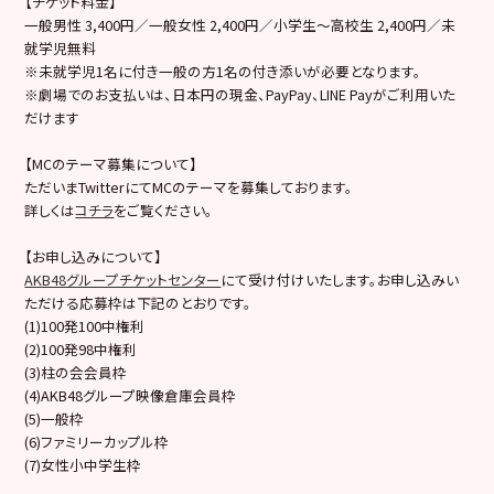
【チケット料金】
一般男性 3,400円／一般女性 2,400円／小学生～高校生 2,400円／未
就学児無料
※未就学児1名に付き一般の方1名の付き添いが必要となります。
※劇場でのお支払いは、日本円の現金、PayPay、LINE Payがご利用いた
だけます
【MCのテーマ募集について】
ただいまTwitterにてMCのテーマを募集しております。
詳しくは
コチラ
をご覧ください。
【お申し込みについて】
AKB48グループチケットセンター
にて受け付けいたします。お申し込みい
ただける応募枠は下記のとおりです。
(1)100発100中権利
(2)100発98中権利
(3)柱の会会員枠
(4)AKB48グループ映像倉庫会員枠
(5)一般枠
(6)ファミリーカップル枠
(7)女性小中学生枠