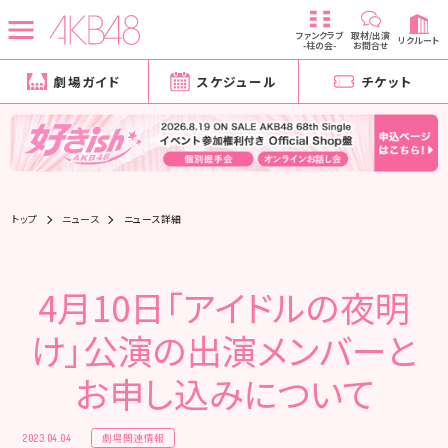
ファンクラブ
取材/出演
リクルート
-柱の会-
お問合せ
劇場ガイド
スケジュール
チケット
トップ
ニュース
ニュース詳細
4月10日「アイドルの夜明
け」公演の出演メンバーと
お申し込みについて
劇場関連情報
2023.04.04