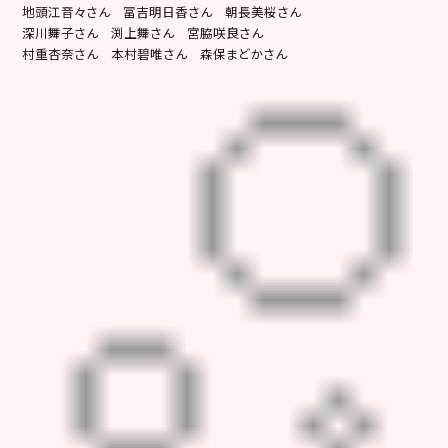
地頭江音々さん 冨吉明日香さん 朝長美桜さん
深川舞子さん 渕上舞さん 宮脇咲良さん
村重杏奈さん 本村碧唯さん 森保まどかさん