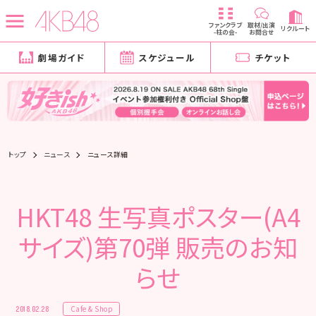
ファンクラブ
取材/出演
リクルート
-柱の会-
お問合せ
劇場ガイド
スケジュール
チケット
トップ
ニュース
ニュース詳細
HKT48 生写真ポスター(A4
サイズ)第70弾 販売のお知
らせ
Cafe & Shop
2018.02.28