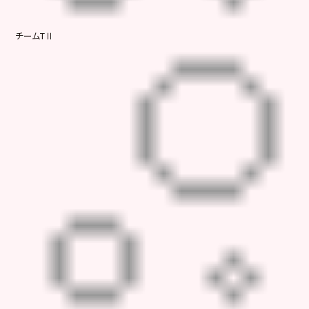
チームTⅡ