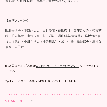
※劇場でのお支払は、日本円の現金のみとなります。
【出演メンバー】
田北香世子・下口ひなな・田野優花・藤田奈那・峯岸みなみ・後藤萌
咲・竹内美宥・山邊歩夢・村山彩希・横山結衣(青森県)・早坂つむぎ
（山形県）・小田えりな（神奈川県）・浅井七海・黒須遥香・庄司な
ぎさ・安田叶
劇場公演へのご応募は
AKB48グループチケットセンター
へアクセスして
下さい。
皆様のご応募・ご来場、心よりお待ちいたしております。
SHARE ME !