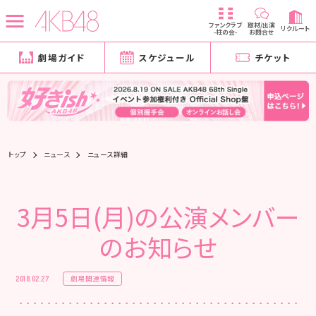
ファンクラブ
取材/出演
リクルート
-柱の会-
お問合せ
劇場ガイド
スケジュール
チケット
トップ
ニュース
ニュース詳細
3月5日(月)の公演メンバー
のお知らせ
劇場関連情報
2018.02.27