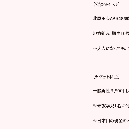
【公演タイトル】
北原里英AKB48
地方組＆5期生10
〜大人になっても、
【チケット料金】
一般男性 3,900
※未就学児1名に付
※日本円の現金のみ