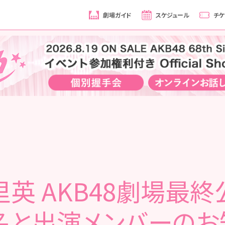
劇場ガイド
スケジュール
チケ
里英 AKB48劇場最
名と出演メンバーのお