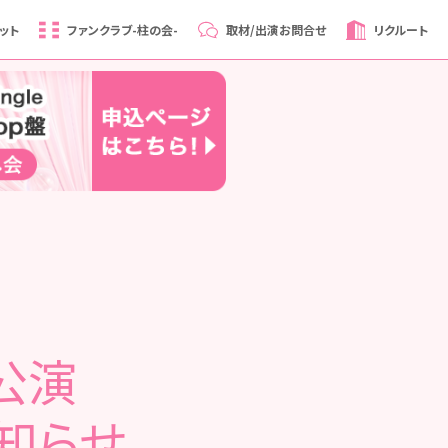
ット
ファンクラブ
-柱の会-
取材/出演
お問合せ
リクルート
終公演
知らせ