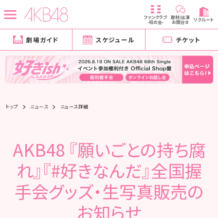
ファンクラブ
取材/出演
リクルート
-柱の会-
お問合せ
劇場ガイド
スケジュール
チケット
トップ
ニュース
ニュース詳細
AKB48 『願いごとの持ち腐
れ』『#好きなんだ』全国握
手会グッズ・生写真販売の
お知らせ