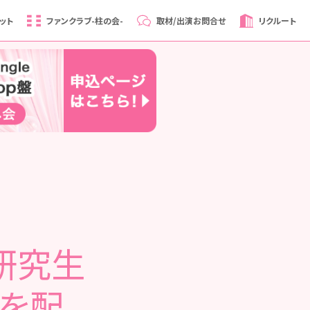
ット
ファンクラブ
-柱の会-
取材/出演
お問合せ
リクルート
期研究生
演を配