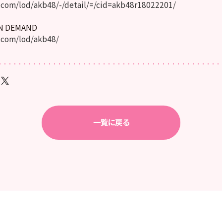
com/lod/akb48/-/detail/=/cid=akb48r18022201/
ON DEMAND
.com/lod/akb48/
一覧に戻る