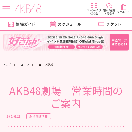
ファンクラブ
取材/出演
リクルート
-柱の会-
お問合せ
劇場ガイド
スケジュール
チケット
トップ
ニュース
ニュース詳細
AKB48劇場 営業時間の
ご案内
劇場関連情報
2018.02.22