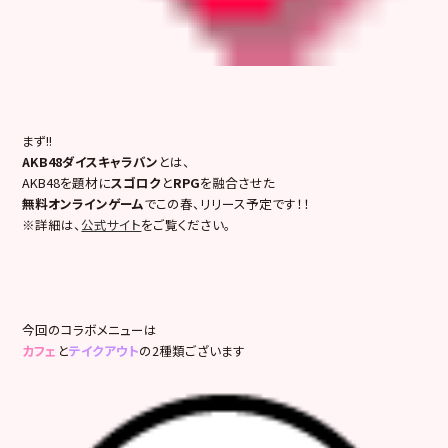
まず!!
AKB48ダイスキャラバン
とは、
AKB48を題材に
スゴロク
と
RPG
を融合させた
無料オンラインゲーム
でこの春、リリース予定です！！
※詳細は、
公式サイト
をご覧ください。
今回のコラボメニューは
カフェ
と
テイクアウト
の2種類ございます