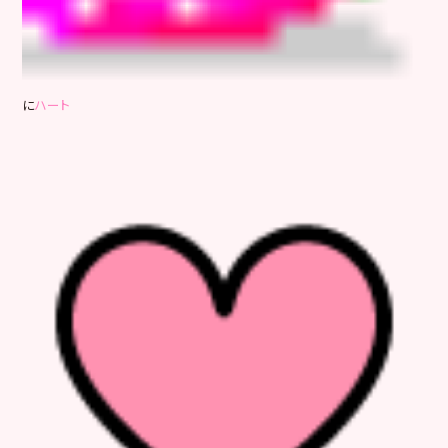
に
ハート