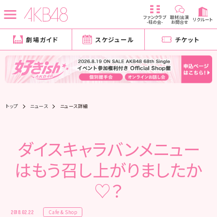
ファンクラブ
取材/出演
リクルート
-柱の会-
お問合せ
劇場ガイド
スケジュール
チケット
トップ
ニュース
ニュース詳細
ダイスキャラバンメニュー
はもう召し上がりましたか
♡？
Cafe & Shop
2018.02.22