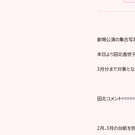
劇場公演の集合写
本日より田北香世子
3月分まで対象とな
田北コメント=======
2月、3月の台紙を