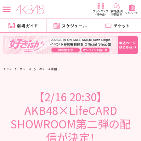
ファンクラブ
取材/出演
リクルート
-柱の会-
お問合せ
劇場ガイド
スケジュール
チケット
トップ
ニュース
ニュース詳細
【2/16 20:30】
AKB48×LifeCARD
SHOWROOM第二弾の配
信が決定！