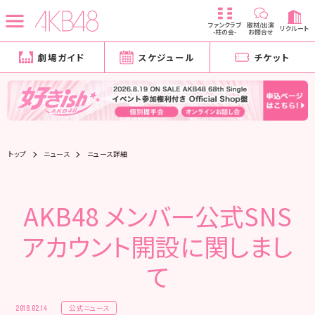
ファンクラブ
取材/出演
リクルート
-柱の会-
お問合せ
劇場ガイド
スケジュール
チケット
トップ
ニュース
ニュース詳細
AKB48 メンバー公式SNS
アカウント開設に関しまし
て
公式ニュース
2018.02.14