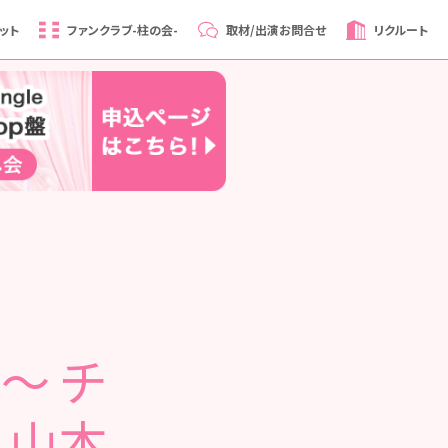
ット
ファンクラブ
-柱の会-
取材/出演
お問合せ
リクルート
0～ チ
 山本