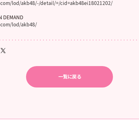
com/lod/akb48/-/detail/=/cid=akb48ei18021202/
ON DEMAND
.com/lod/akb48/
一覧に戻る