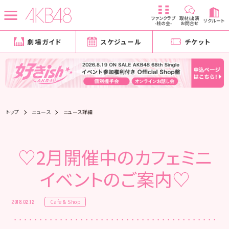
ファンクラブ
取材/出演
リクルート
-柱の会-
お問合せ
劇場ガイド
スケジュール
チケット
トップ
ニュース
ニュース詳細
♡2月開催中のカフェミニ
イベントのご案内♡
Cafe & Shop
2018.02.12