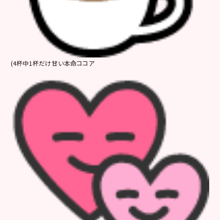
(4杯中1杯だけ甘い本命ココア