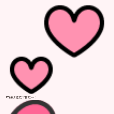
本命は誰だ？君だー！