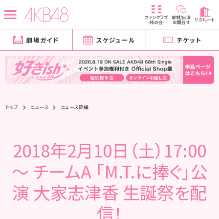
ファンクラブ
取材/出演
リクルート
-柱の会-
お問合せ
劇場ガイド
スケジュール
チケット
トップ
ニュース
ニュース詳細
2018年2月10日（土）17:00
～ チームA 「M.T.に捧ぐ」公
演 大家志津香 生誕祭を配
信！